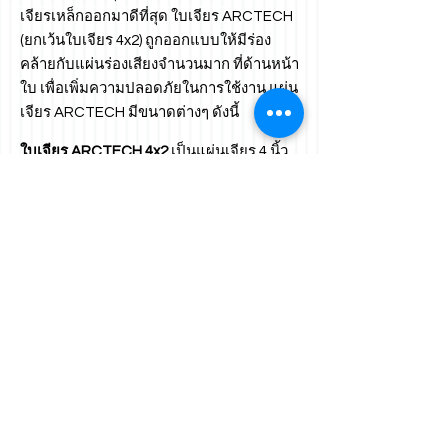
เจียรเหล็กออกมาดีที่สุด ใบเจียร ARCTECH
(ยกเว้นใบเจียร 4x2) ถูกออกแบบให้มีร่อง
คล้ายกับแผ่นร่องเสียงจำนวนมาก ที่ด้านหน้า
ใบ เพื่อเพิ่มความปลอดภัยในการใช้งาน แผ่น
เจียร ARCTECH มีขนาดต่างๆ ดังนี้
ใบเจียร ARCTECH 4x2
เป็นแผ่นเจียร 4 นิ้ว
บางเหมาะกับการใช้งานขัดอย่างละเอียด ใบ
เจียร ARCTECH สามารถใช้ได้กับงานขัด
เหล็กและสแตนเลส ทนต่อแรงกด แรงขัดได้
ดีเยี่ยม
ARCTECH GRINDING WHEELS
are
specially designed for more durable,
efficient and more safety to end users.
The grinding wheels rut
ใบตัดเหล็ก ARCTECH
ผลิตขึ้นตาม
มาตรฐานยุโรป เช่นเดียวกับใบเจียร
ARCTECH ใบตัดเหล็ก ARCTECH มี
ไฟเบอร์ชนิดพิเศษสองชั้น ติดอยู่ด้านหน้า